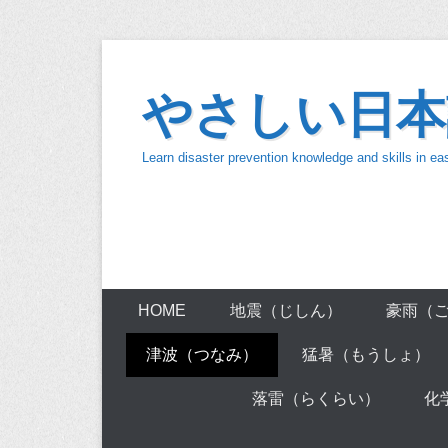
Skip
to
やさしい日本
content
Learn disaster prevention knowledge and skills in e
HOME
地震（じしん）
豪雨（
津波（つなみ）
猛暑（もうしょ）
落雷（らくらい）
化