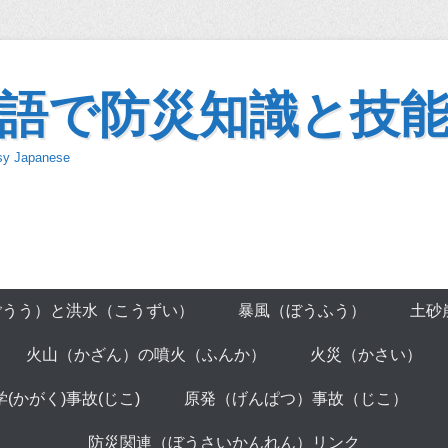
語で防災知識と技
asy Japanese
ごうう）と洪水（こうずい）
暴風（ぼうふう）
土砂
火山（かざん）の噴火（ふんか）
火災（かさい）
学(かがく)事故(じこ)
原発（げんぱつ）事故（じこ）
防災関連（ぼうさいかんれん）リンク