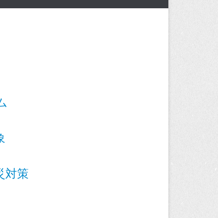
ム
象
災対策