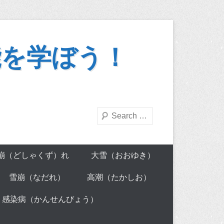
能を学ぼう！
Search
崩（どしゃくず）れ
大雪（おおゆき）
雪崩（なだれ）
高潮（たかしお）
感染病（かんせんびょう）