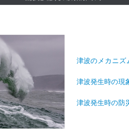
津波のメカニズ
津波発生時の現
津波発生時の防